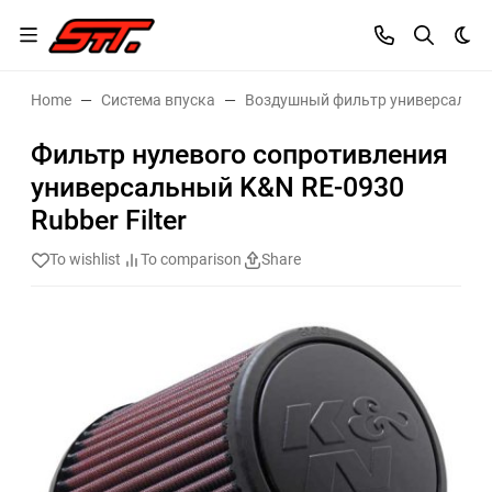
Dar
Home
Система впуска
Воздушный фильтр универсальн
Фильтр нулевого сопротивления
универсальный K&N RE-0930
Rubber Filter
To wishlist
To comparison
Share