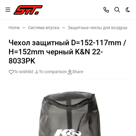
Dar
Home
Система впуска
Защитные чехлы для воздушных 
Чехол защитный D=152-117mm /
H=152mm черный K&N 22-
8033PK
To wishlist
To comparison
Share