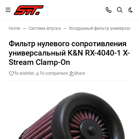
Dar
Home
Система впуска
Воздушный фильтр универсальн
Фильтр нулевого сопротивления
универсальный K&N RX-4040-1 X-
Stream Clamp-On
To wishlist
To comparison
Share