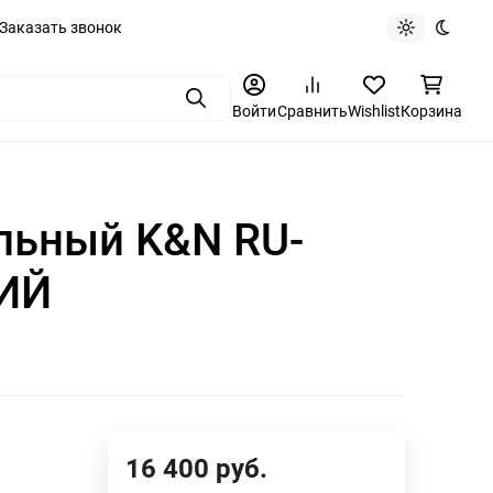
Заказать звонок
Light theme
Dark t
Поиск
Войти
Сравнить
Wishlist
Корзина
льный K&N RU-
ИЙ
16 400
руб.