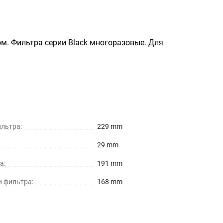
м. Фильтра серии Black многоразовые. Для
льтра:
229 mm
29 mm
а:
191 mm
и фильтра:
168 mm