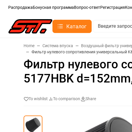
Распродажа
Бонусная программа
Вопрос-ответ
Регистрация
Ко
Каталог
Home
Система впуска
Воздушный фильтр унив
Фильтр нулевого сопротивления универсальный
Фильтр нулевого с
5177HBK d=152mm
To wishlist
To comparison
Share