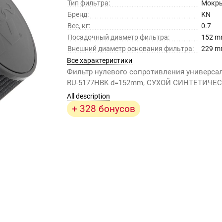
Тип фильтра:
Мокр
Бренд:
KN
Вес, кг:
0.7
Посадочный диаметр фильтра:
152 
Внешний диаметр основания фильтра:
229 
Все характеристики
Фильтр нулевого сопротивления универс
RU-5177HBK d=152mm, СУХОЙ СИНТЕТИЧЕ
All description
+ 328 бонусов