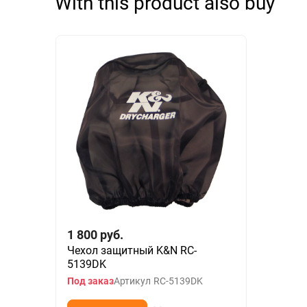
With this product also buy
1 800
руб.
Чехол защитный K&N RC-
5139DK
Под заказ
Артикул
RC-5139DK