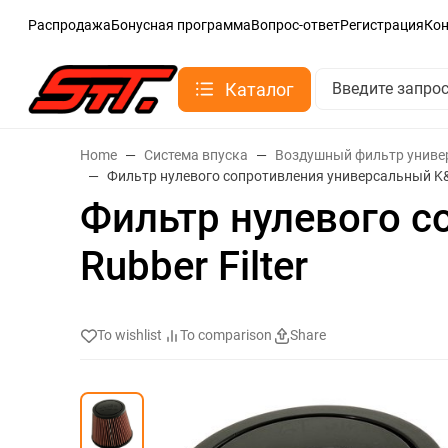
Распродажа
Бонусная программа
Вопрос-ответ
Регистрация
Ко
Каталог
Home
Система впуска
Воздушный фильтр унив
Фильтр нулевого сопротивления универсальный K&N
Фильтр нулевого с
Rubber Filter
To wishlist
To comparison
Share