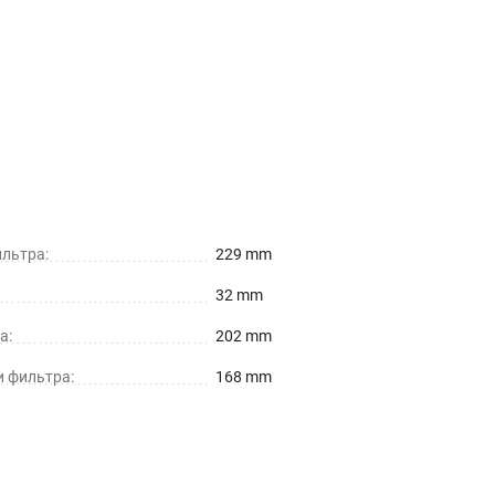
льтра:
229 mm
32 mm
а:
202 mm
и фильтра:
168 mm