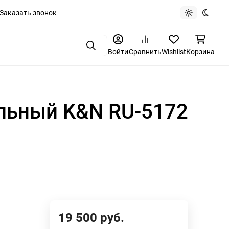
Заказать звонок
Light theme
Dark t
Поиск
Войти
Сравнить
Wishlist
Корзина
альный K&N RU-5172
19 500
руб.