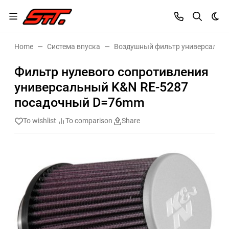
Dar
Home
Система впуска
Воздушный фильтр универсальн
Фильтр нулевого сопротивления
универсальный K&N RE-5287
посадочный D=76mm
To wishlist
To comparison
Share