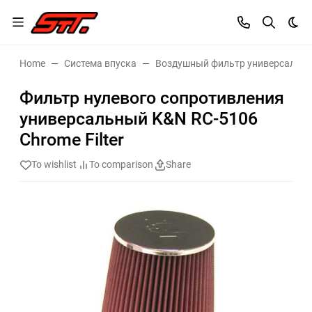
Dar
Home
Система впуска
Воздушный фильтр универсальн
Фильтр нулевого сопротивления
универсальный K&N RC-5106
Chrome Filter
To wishlist
To comparison
Share