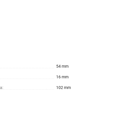
54 mm
16 mm
а:
102 mm