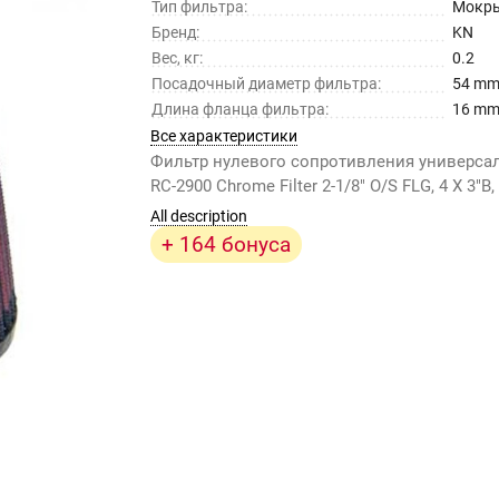
Тип фильтра:
Мокр
Бренд:
KN
Вес, кг:
0.2
Посадочный диаметр фильтра:
54 m
Длина фланца фильтра:
16 m
Все характеристики
Фильтр нулевого сопротивления универс
RC-2900 Chrome Filter 2-1/8" O/S FLG, 4 X 3"B, 
All description
+ 164 бонуса