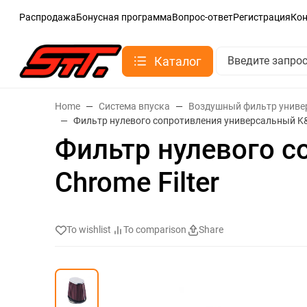
Распродажа
Бонусная программа
Вопрос-ответ
Регистрация
Ко
Каталог
Home
Система впуска
Воздушный фильтр унив
Фильтр нулевого сопротивления универсальный K&N
Фильтр нулевого с
Chrome Filter
To wishlist
To comparison
Share