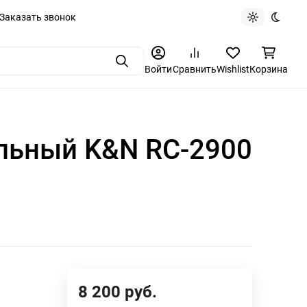
Заказать звонок
Light theme
Dark t
Поиск
Войти
Сравнить
Wishlist
Корзина
альный K&N RC-2900
8 200
руб.