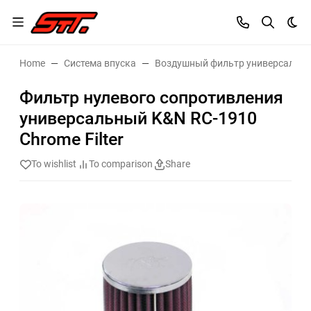
Dar
Home
Система впуска
Воздушный фильтр универсальн
Фильтр нулевого сопротивления
универсальный K&N RC-1910
Chrome Filter
To wishlist
To comparison
Share