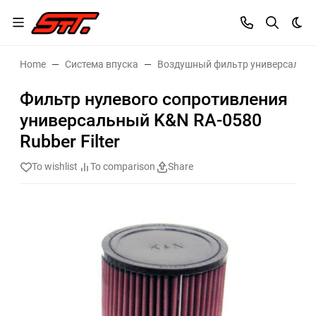
Dar
Home
Система впуска
Воздушный фильтр универсальн
Фильтр нулевого сопротивления
универсальный K&N RA-0580
Rubber Filter
To wishlist
To comparison
Share