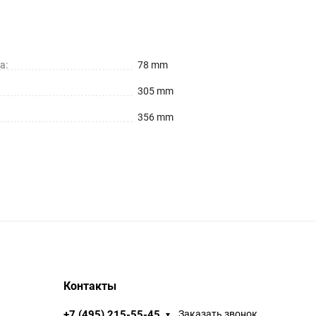
а:
78 mm
305 mm
356 mm
Контакты
+7 (495) 215-55-45
Заказать звонок