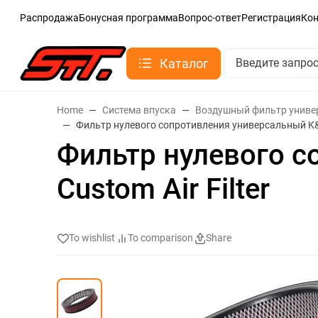
Распродажа
Бонусная программа
Вопрос-ответ
Регистрация
Ко
Каталог
Home
Система впуска
Воздушный фильтр унив
Фильтр нулевого сопротивления универсальный K&N 
Фильтр нулевого с
Custom Air Filter
To wishlist
To comparison
Share