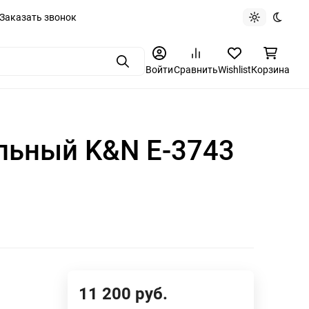
Заказать звонок
Light theme
Dark t
Поиск
Войти
Сравнить
Wishlist
Корзина
льный K&N E-3743
11 200
руб.