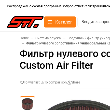
Распродажа
Бонусная программа
Вопрос-ответ
Регистрация
Ко
Каталог
Home
Система впуска
Воздушный фильтр унив
Фильтр нулевого сопротивления универсальный K&N 
Фильтр нулевого с
Custom Air Filter
To wishlist
To comparison
Share