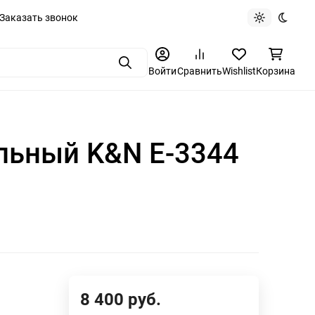
Заказать звонок
Light theme
Dark t
Поиск
Войти
Сравнить
Wishlist
Корзина
льный K&N E-3344
8 400
руб.