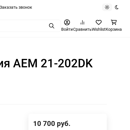
Заказать звонок
Light theme
Dark t
Поиск
Войти
Сравнить
Wishlist
Корзина
ия AEM 21-202DK
10 700
руб.