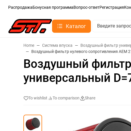
Распродажа
Бонусная программа
Вопрос-ответ
Регистрация
Ко
Каталог
Home
Система впуска
Воздушный фильтр унив
Воздушный фильтр нулевого сопротивления AEM 
Воздушный фильтр
универсальный D=
To wishlist
To comparison
Share