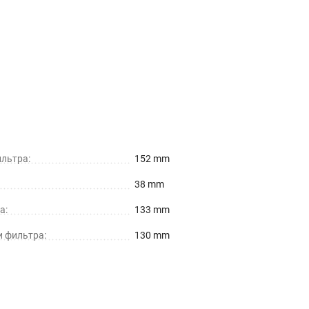
льтра:
152 mm
38 mm
а:
133 mm
и фильтра:
130 mm