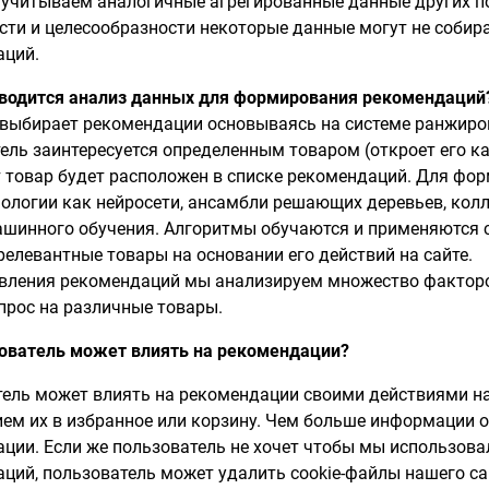
учитываем аналогичные агрегированные данные других по
ти и целесообразности некоторые данные могут не собир
аций.
зводится анализ данных для формирования рекомендаций
выбирает рекомендации основываясь на системе ранжиров
ель заинтересуется определенным товаром (откроет его кар
 товар будет расположен в списке рекомендаций. Для ф
нологии как нейросети, ансамбли решающих деревьев, кол
шинного обучения. Алгоритмы обучаются и применяются с
релевантные товары на основании его действий на сайте.
вления рекомендаций мы анализируем множество факторов
прос на различные товары.
ователь может влиять на рекомендации?
ель может влиять на рекомендации своими действиями на 
ем их в избранное или корзину. Чем больше информации о
ции. Если же пользователь не хочет чтобы мы использов
ций, пользователь может удалить cookie-файлы нашего са