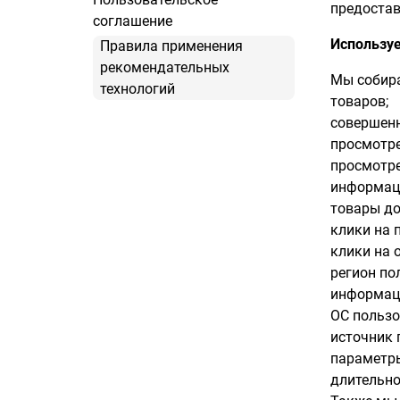
предостав
соглашение
Использу
Правила применения
рекомендательных
Мы собира
технологий
товаров;
совершенн
просмотре
просмотре
информаци
товары до
клики на 
клики на 
регион по
информаци
ОС пользо
источник 
параметры
длительно