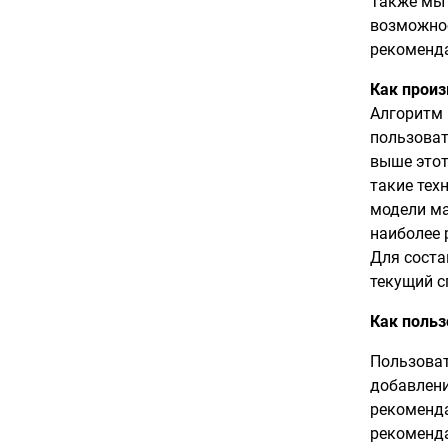
Также мы 
возможнос
рекоменд
Как прои
Алгоритм 
пользоват
выше этот
такие тех
модели ма
наиболее 
Для соста
текущий с
Как польз
Пользоват
добавлени
рекоменда
рекоменда