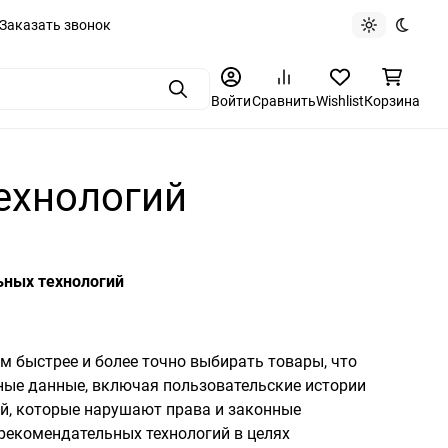
Заказать звонок
Light theme
Dark t
Поиск
Войти
Сравнить
Wishlist
Корзина
ехнологий
ьных технологий
 быстрее и более точно выбирать товары, что
ные данные, включая пользовательские истории
й, которые нарушают права и законные
 рекомендательных технологий в целях