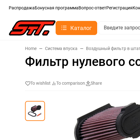
Распродажа
Бонусная программа
Вопрос-ответ
Регистрация
Ко
Каталог
Home
Система впуска
Воздушный фильтр в шта
Фильтр нулевого с
To wishlist
To comparison
Share