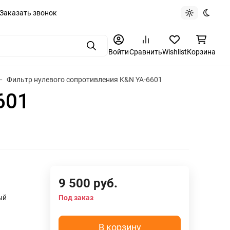
Заказать звонок
Light theme
Dark t
Поиск
Войти
Сравнить
Wishlist
Корзина
Фильтр нулевого сопротивления K&N YA-6601
601
9 500
руб.
ый
Под заказ
В корзину