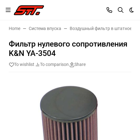
Dar
Home
Система впуска
Воздушный фильтр в штатное ме
Фильтр нулевого сопротивления
K&N YA-3504
To wishlist
To comparison
Share