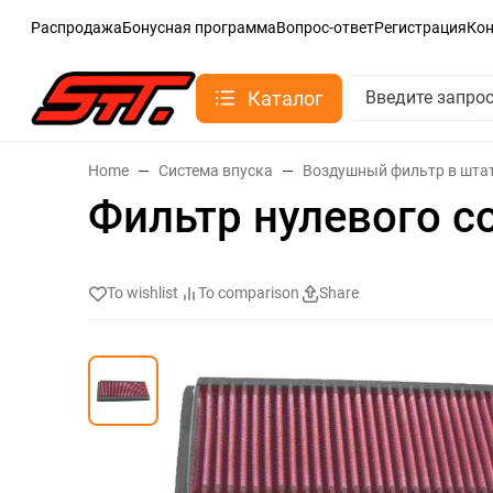
Распродажа
Бонусная программа
Вопрос-ответ
Регистрация
Ко
Каталог
Home
Система впуска
Воздушный фильтр в шта
Фильтр нулевого с
To wishlist
To comparison
Share