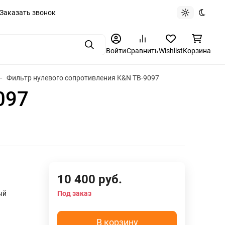
Заказать звонок
Light theme
Dark t
Поиск
Войти
Сравнить
Wishlist
Корзина
Фильтр нулевого сопротивления K&N TB-9097
097
10 400
руб.
ый
Под заказ
В корзину