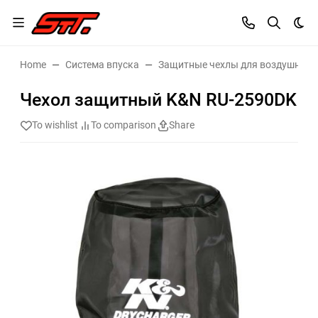
Dar
Home
Система впуска
Защитные чехлы для воздушных 
Чехол защитный K&N RU-2590DK
To wishlist
To comparison
Share