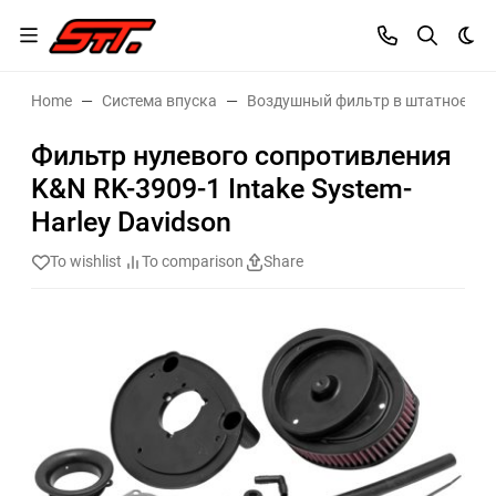
Dar
Home
Система впуска
Воздушный фильтр в штатное ме
Фильтр нулевого сопротивления
K&N RK-3909-1 Intake System-
Harley Davidson
To wishlist
To comparison
Share