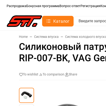
Распродажа
Бонусная программа
Вопрос-ответ
Регистрация
Ко
Каталог
Home
Система впуска
Система холодного впуска
Силиконовый патр
RIP-007-BK, VAG Gen
To wishlist
To comparison
Share