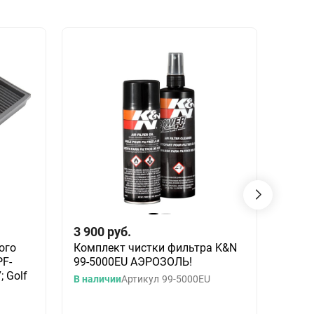
3 900
руб.
8 90
ого
Комплект чистки фильтра K&N
Возд
F-
99-5000EU АЭРОЗОЛЬ!
сопр
; Golf
GOLF 
В наличии
Артикул
99-5000EU
1.8L; 
Под з