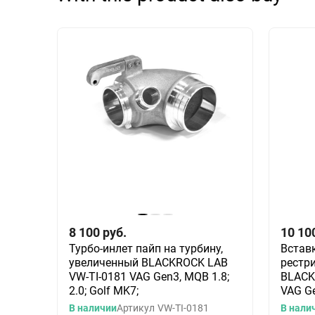
8 100
руб.
10 10
Турбо-инлет пайп на турбину,
Встав
увеличенный BLACKROCK LAB
рестр
VW-TI-0181 VAG Gen3, MQB 1.8;
BLACK
2.0; Golf MK7;
VAG Ge
В наличии
Артикул
VW-TI-0181
В нали