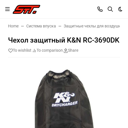
Dar
Home
Система впуска
Защитные чехлы для воздушных 
Чехол защитный K&N RC-3690DK
To wishlist
To comparison
Share