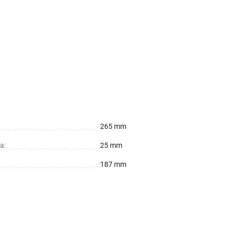
265 mm
а:
25 mm
187 mm