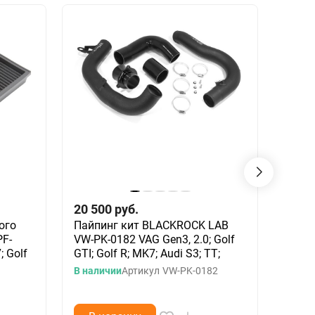
20 500
руб.
6 60
ого
Пайпинг кит BLACKROCK LAB
Возд
F-
VW-PK-0182 VAG Gen3, 2.0; Golf
сопр
; Golf
GTI; Golf R; MK7; Audi S3; TT;
2004 
В наличии
Артикул
VW-PK-0182
Под з