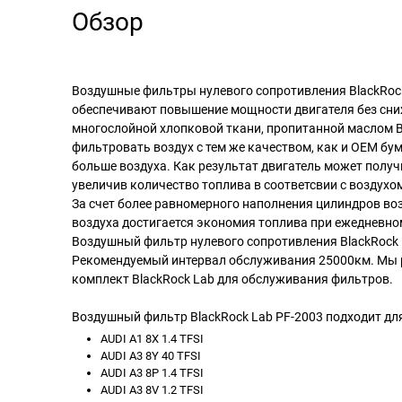
Обзор
Воздушные фильтры нулевого сопротивления BlackRock
обеспечивают повышение мощности двигателя без сни
многослойной хлопковой ткани, пропитанной маслом B
фильтровать воздух с тем же качеством, как и OEM б
больше воздуха. Как результат двигатель может получ
увеличив количество топлива в соответсвии с воздух
За счет более равномерного наполнения цилиндров во
воздуха достигается экономия топлива при ежедневно
Воздушный фильтр нулевого сопротивления BlackRock 
Рекомендуемый интервал обслуживания 25000км. Мы 
комплект BlackRock Lab для обслуживания фильтров.
Воздушный фильтр BlackRock Lab PF-2003 подходит для
AUDI A1 8X 1.4 TFSI
AUDI A3 8Y 40 TFSI
AUDI A3 8P 1.4 TFSI
AUDI A3 8V 1.2 TFSI