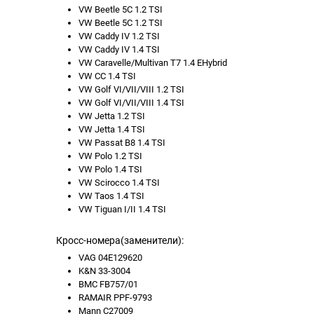
VW Beetle 5C 1.2 TSI
VW Beetle 5C 1.2 TSI
VW Caddy IV 1.2 TSI
VW Caddy IV 1.4 TSI
VW Caravelle/Multivan T7 1.4 EHybrid
VW CC 1.4 TSI
VW Golf VI/VII/VIII 1.2 TSI
VW Golf VI/VII/VIII 1.4 TSI
VW Jetta 1.2 TSI
VW Jetta 1.4 TSI
VW Passat B8 1.4 TSI
VW Polo 1.2 TSI
VW Polo 1.4 TSI
VW Scirocco 1.4 TSI
VW Taos 1.4 TSI
VW Tiguan I/II 1.4 TSI
Кросс-номера(заменители):
VAG 04E129620
K&N 33-3004
BMC FB757/01
RAMAIR PPF-9793
Mann C27009