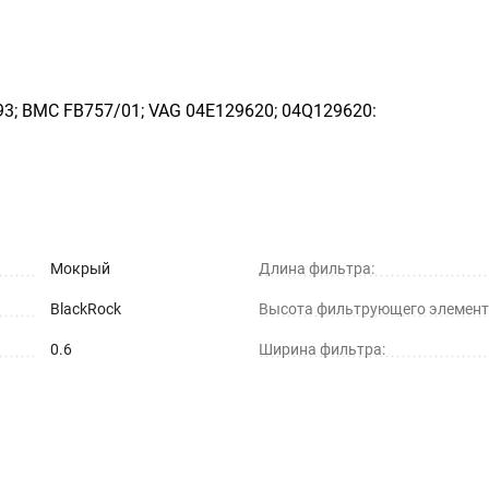
93; BMC FB757/01; VAG 04E129620; 04Q129620:
Мокрый
Длина фильтра:
BlackRock
Высота фильтрующего элемент
0.6
Ширина фильтра: