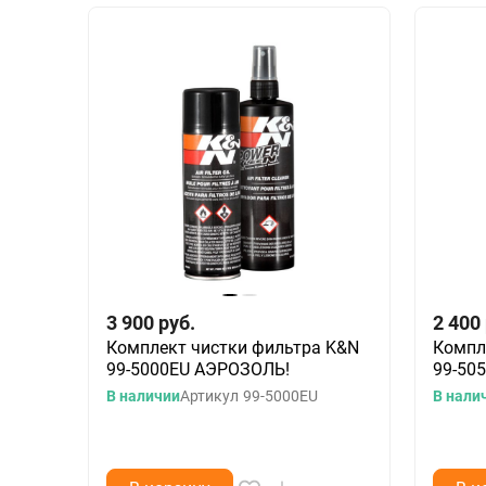
3 900
руб.
2 400
Комплект чистки фильтра K&N
Компл
99-5000EU АЭРОЗОЛЬ!
99-505
В наличии
Артикул
99-5000EU
В нали