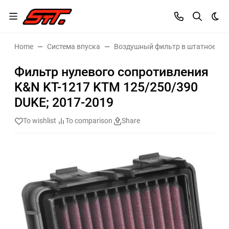
Dar
Home
Система впуска
Воздушный фильтр в штатное ме
Фильтр нулевого сопротивления
K&N KT-1217 KTM 125/250/390
DUKE; 2017-2019
To wishlist
To comparison
Share