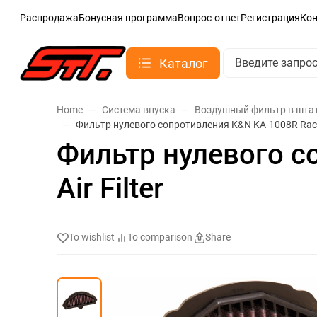
Распродажа
Бонусная программа
Вопрос-ответ
Регистрация
Ко
Каталог
Home
Система впуска
Воздушный фильтр в шта
Фильтр нулевого сопротивления K&N KA-1008R Race Sp
Фильтр нулевого с
Air Filter
To wishlist
To comparison
Share