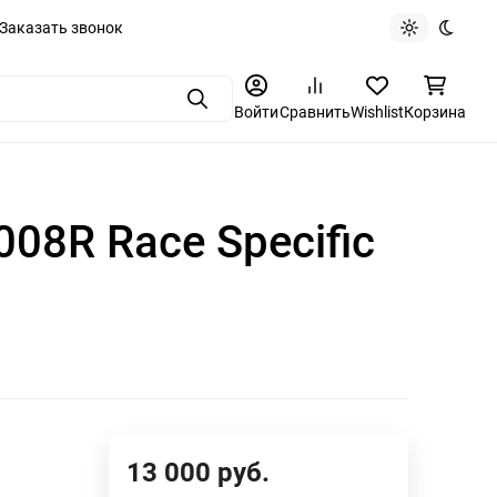
Заказать звонок
Light theme
Dark t
Поиск
Войти
Сравнить
Wishlist
Корзина
08R Race Specific
13 000
руб.