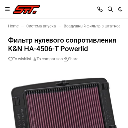
Dar
Home
Система впуска
Воздушный фильтр в штатное ме
Фильтр нулевого сопротивления
K&N HA-4506-T Powerlid
To wishlist
To comparison
Share