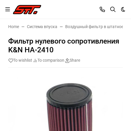
Dar
Home
Система впуска
Воздушный фильтр в штатное ме
Фильтр нулевого сопротивления
K&N HA-2410
To wishlist
To comparison
Share