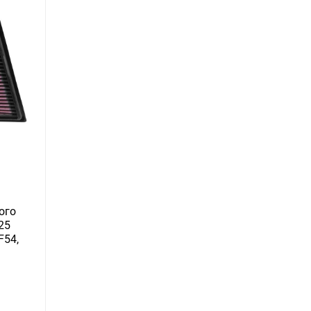
ого
25
F54,