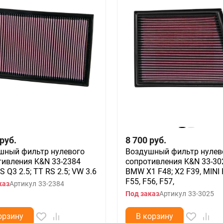
руб.
8 700
руб.
шный фильтр нулевого
Воздушный фильтр нулев
тивления K&N 33-2384
сопротивления K&N 33-30
S Q3 2.5; TT RS 2.5; VW 3.6
BMW X1 F48; X2 F39, MINI 
F55, F56, F57,
каз
Артикул
33-2384
Под заказ
Артикул
33-3025
орзину
В корзину