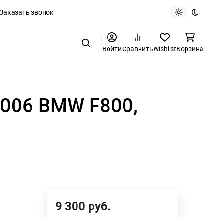
Заказать звонок
Light theme
Dark t
Поиск
Войти
Сравнить
Wishlist
Корзина
8006 BMW F800,
9 300
руб.