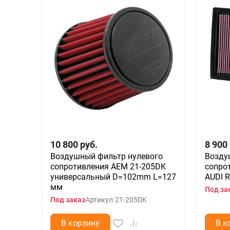
10 800
руб.
8 900
Воздушный фильтр нулевого
Возду
сопротивления AEM 21-205DK
сопро
универсальный D=102mm L=127
AUDI R
мм
Под за
Под заказ
Артикул
21-205DK
В корзину
В к