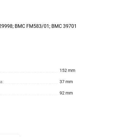
29998; BMC FM583/01; BMC 39701
152 mm
а:
37 mm
92 mm