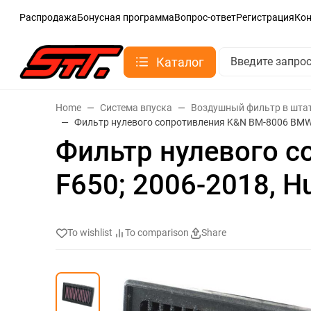
Распродажа
Бонусная программа
Вопрос-ответ
Регистрация
Ко
Каталог
Home
Система впуска
Воздушный фильтр в шта
Фильтр нулевого сопротивления K&N BM-8006 BMW F
Фильтр нулевого с
F650; 2006-2018, H
To wishlist
To comparison
Share