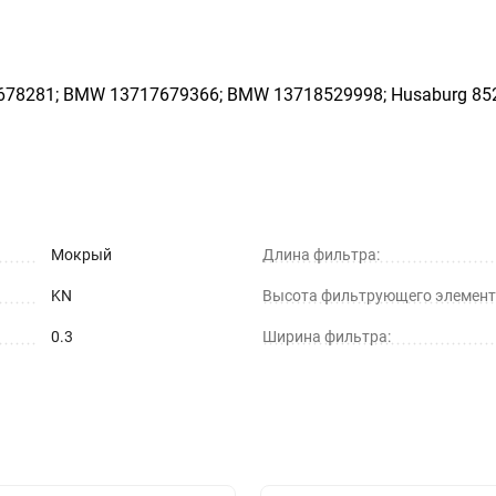
678281; BMW 13717679366; BMW 13718529998; Husaburg 85
Мокрый
Длина фильтра:
KN
Высота фильтрующего элемент
0.3
Ширина фильтра: