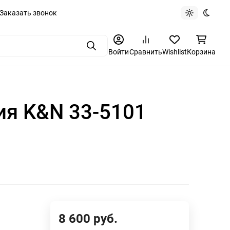
Заказать звонок
Light theme
Dark t
Поиск
Войти
Сравнить
Wishlist
Корзина
ия K&N 33-5101
8 600
руб.