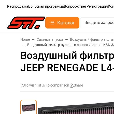
Распродажа
Бонусная программа
Вопрос-ответ
Регистрация
Ко
Каталог
Home
Система впуска
Воздушный фильтр в шта
Воздушный фильтр нулевого сопротивления K&N 33
Воздушный фильтр 
JEEP RENEGADE L4-
To wishlist
To comparison
Share