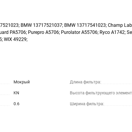
17521023; BMW 13717521037; BMW 13717541023; Champ Labs. 
d PA5706; Purepro A5706; Purolator A55706; Ryco A1742; Se
; WIX 49229;
Мокрый
Длина фильтра:
KN
Высота фильтрующего элемент
0.6
Ширина фильтра: