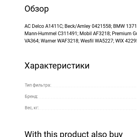
Обзор
AC Delco A1411C; Beck/Arnley 0421558; BMW 137
Mann-Hummel C311491; Mobil AF3218; Premium Guar
VA364; Warner WAF3218; Wesfil WA5227; WIX 42295
Характеристики
Тип фильтра:
Бренд:
Вес, кг:
With this product also buy