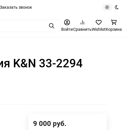
Заказать звонок
Light theme
Dark t
Поиск
Войти
Сравнить
Wishlist
Корзина
ия K&N 33-2294
9 000
руб.