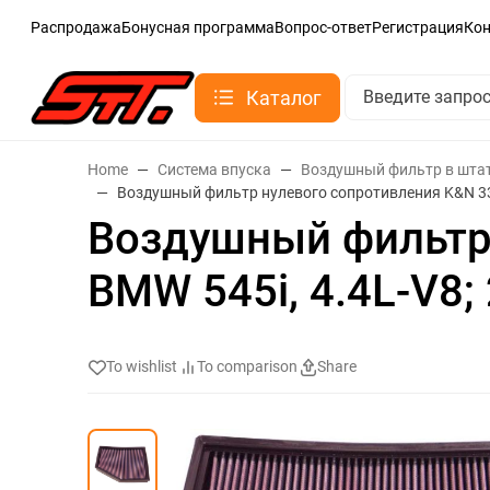
Распродажа
Бонусная программа
Вопрос-ответ
Регистрация
Ко
Каталог
Home
Система впуска
Воздушный фильтр в шта
Воздушный фильтр нулевого сопротивления K&N 33-
Воздушный фильтр 
BMW 545i, 4.4L-V8;
To wishlist
To comparison
Share