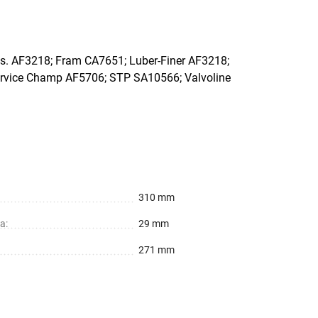
AF3218; Fram CA7651; Luber-Finer AF3218;
rvice Champ AF5706; STP SA10566; Valvoline
310 mm
а:
29 mm
271 mm