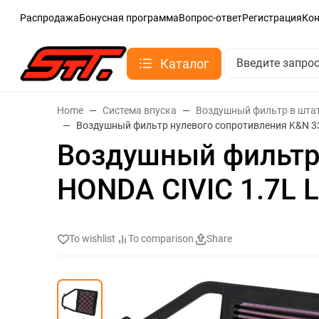
Распродажа
Бонусная программа
Вопрос-ответ
Регистрация
Ко
Каталог
Home
Система впуска
Воздушный фильтр в шта
Воздушный фильтр нулевого сопротивления K&N 33
Воздушный фильтр 
HONDA CIVIC 1.7L 
To wishlist
To comparison
Share