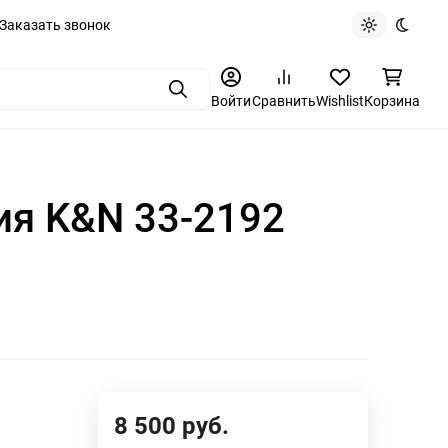
Заказать звонок
Light theme
Dark t
Поиск
Войти
Сравнить
Wishlist
Корзина
ия K&N 33-2192
8 500
руб.