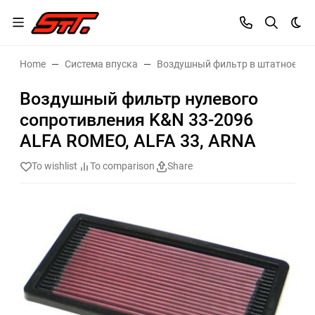
Dar
Home
Система впуска
Воздушный фильтр в штатное ме
Воздушный фильтр нулевого
сопротивления K&N 33-2096
ALFA ROMEO, ALFA 33, ARNA
To wishlist
To comparison
Share