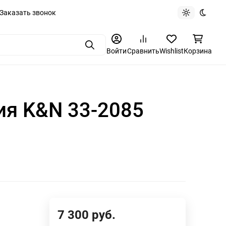
Заказать звонок
Light theme
Dark t
Поиск
Войти
Сравнить
Wishlist
Корзина
ия K&N 33-2085
7 300
руб.