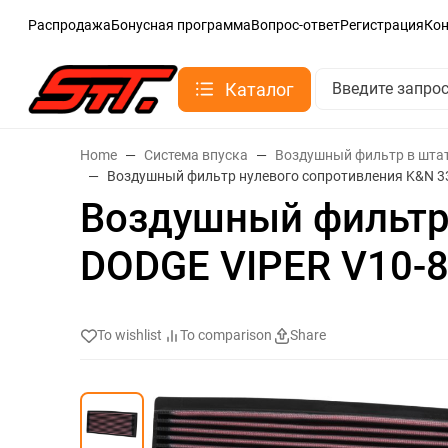
Распродажа
Бонусная программа
Вопрос-ответ
Регистрация
Ко
Каталог
Home
Система впуска
Воздушный фильтр в шта
Воздушный фильтр нулевого сопротивления K&N 33
Воздушный фильтр 
DODGE VIPER V10-8
To wishlist
To comparison
Share