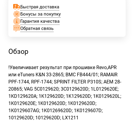
Быстрая доставка
Бонусы за покупку
Гарантия качества
Обратная связь
Обзор
!Увеличивает результат при прошивке Revo,APR
или eTuners K&N 33-2865; BMC FB444/01; RAMAIR
PPF-1744, RPF-1744; SPRINT FILTER P310S; AEM 28-
20865; VAG 5C0129620; 3C0129620D; 1L0129620E;
1KD129620A; 1K129620D; 1K129620D; 1K0129620L;
1K0129620E; 1K0129620D; 1K0129620D;
1K0129607AG; 1K01269620D; 1K0129607D;
10129620D; 10129620D; LX1211